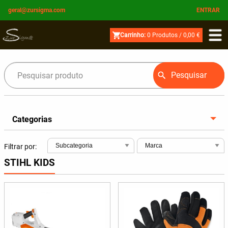
geral@zursigma.com
ENTRAR
Carrinho:
0
Produtos /
0,00 €
Pesquisar
Categorias
Filtrar por:
STIHL KIDS