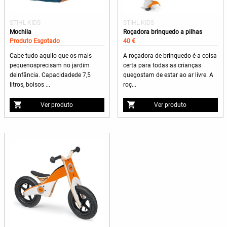
STIHL KIDS
STIHL KIDS
Mochila
Roçadora brinquedo a pilhas
Produto Esgotado
40 €
Cabe tudo aquilo que os mais
A roçadora de brinquedo é a coisa
pequenosprecisam no jardim
certa para todas as crianças
deinfância. Capacidadede 7,5
quegostam de estar ao ar livre. A
litros, bolsos ...
roç...
Ver produto
Ver produto