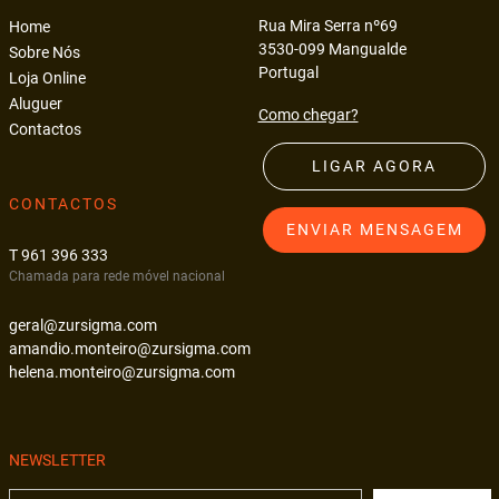
Rua Mira Serra nº69
Home
3530-099 Mangualde
Sobre Nós
Portugal
Loja Online
Aluguer
Como chegar?
Contactos
LIGAR AGORA
CONTACTOS
ENVIAR MENSAGEM
T 961 396 333
Chamada para rede móvel nacional
geral@zursigma.com
amandio.monteiro@zursigma.com
helena.monteiro@zursigma.com
NEWSLETTER