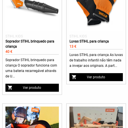
STIHL KIDS
STIHL KIDS
Soprador STIHL brinquedo para
Luvas STIHL para criança
criança
13 €
40 €
Luvas STIHL para criança As luvas
Soprador STIHL brinquedo para
de trabalho infantil não têm nada
criança O soprador funciona com
a invejar aos originais. A part...
uma bateria recarregável através
de U...
Ver produto
Ver produto