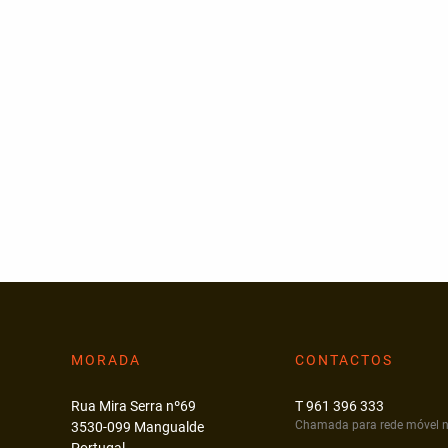
MORADA
CONTACTOS
Rua Mira Serra nº69
T 961 396 333
Chamada para rede móvel n
3530-099 Mangualde