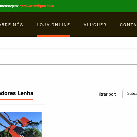
r mensagem:
geral@zursigma.com
OBRE NÓS
LOJA ONLINE
ALUGUER
CONTA
dores Lenha
Filtrar por: