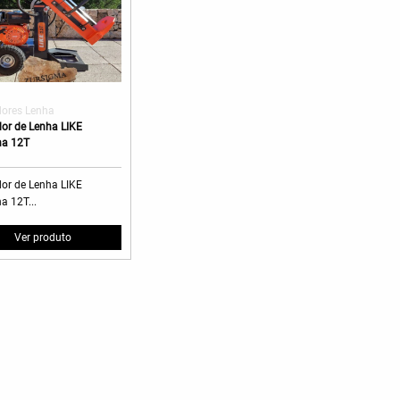
ores Lenha
or de Lenha LIKE
na 12T
or de Lenha LIKE
a 12T...
Ver produto