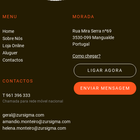
MENU
MORADA
Rua Mira Serra nº69
Home
3530-099 Mangualde
Sobre Nós
Portugal
Loja Online
Aluguer
Como chegar?
Contactos
LIGAR AGORA
CONTACTOS
ENVIAR MENSAGEM
T 961 396 333
Chamada para rede móvel nacional
geral@zursigma.com
amandio.monteiro@zursigma.com
helena.monteiro@zursigma.com