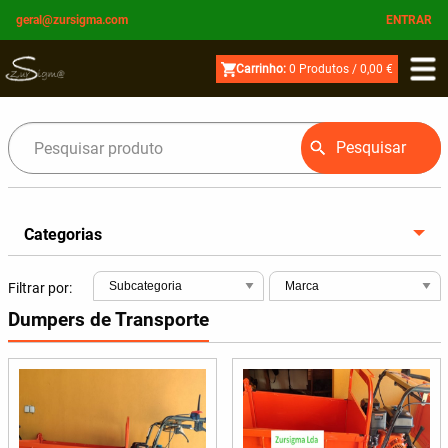
geral@zursigma.com
ENTRAR
Carrinho:
0
Produtos /
0,00 €
Pesquisar
Categorias
Filtrar por:
Dumpers de Transporte