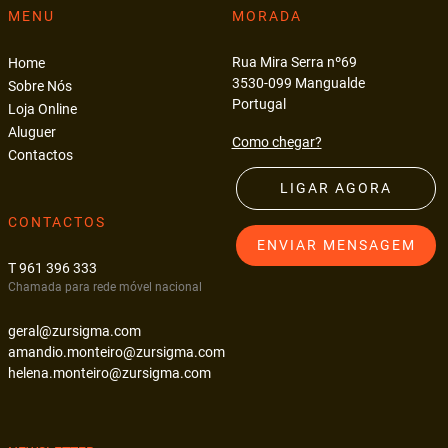
MENU
MORADA
Rua Mira Serra nº69
Home
3530-099 Mangualde
Sobre Nós
Portugal
Loja Online
Aluguer
Como chegar?
Contactos
LIGAR AGORA
CONTACTOS
ENVIAR MENSAGEM
T 961 396 333
Chamada para rede móvel nacional
geral@zursigma.com
amandio.monteiro@zursigma.com
helena.monteiro@zursigma.com