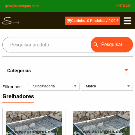
geral@zursigma.com
ENTRAR
Carrinho:
0
Produtos /
0,00 €
Pesquisar
Categorias
Filtrar por:
Grelhadores