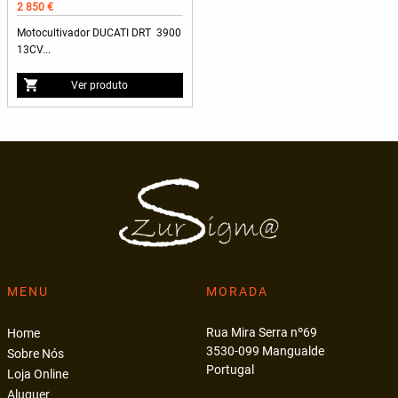
2 850 €
Motocultivador DUCATI DRT 3900
13CV...
Ver produto
MENU
MORADA
Rua Mira Serra nº69
Home
3530-099 Mangualde
Sobre Nós
Portugal
Loja Online
Aluguer