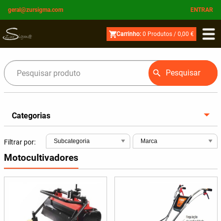
geral@zursigma.com
ENTRAR
Carrinho:
0
Produtos /
0,00 €
Pesquisar
Categorias
Filtrar por:
Motocultivadores