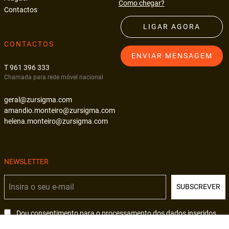
Como chegar?
Contactos
LIGAR AGORA
CONTACTOS
ENVIAR MENSAGEM
T 961 396 333
Chamada para rede móvel nacional
geral@zursigma.com
amandio.monteiro@zursigma.com
helena.monteiro@zursigma.com
NEWSLETTER
SUBSCREVER
Dou consentimento para o processamento dos dados inseridos