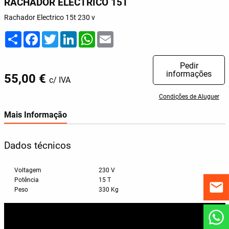
RACHADOR ELECTRICO 15T
Rachador Electrico 15t 230 v
Share
Facebook
Twitter
LinkedIn
WhatsApp
Email
Pedir
informações
55,00 €
c/ IVA
Condições de Aluguer
Mais Informação
Dados técnicos
Voltagem
230 V
Potência
15 T
Peso
330 Kg