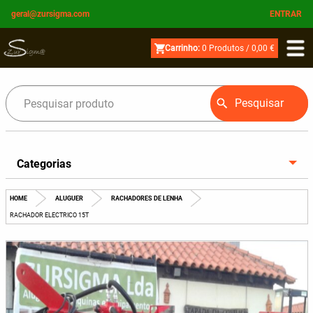
geral@zursigma.com
ENTRAR
Carrinho:
0
Produtos /
0,00 €
Pesquisar
Categorias
HOME
ALUGUER
RACHADORES DE LENHA
CURRENT:
RACHADOR ELECTRICO 15T