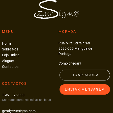
MENU
MORADA
Rua Mira Serra nº69
Home
3530-099 Mangualde
Sobre Nós
Portugal
Loja Online
Aluguer
Como chegar?
Contactos
LIGAR AGORA
CONTACTOS
ENVIAR MENSAGEM
T 961 396 333
Chamada para rede móvel nacional
geral@zursigma.com