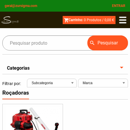
geral@zursigma.com
ENTRAR
Carrinho:
0
Produtos /
0,00 €
Pesquisar
Categorias
Filtrar por:
Roçadoras