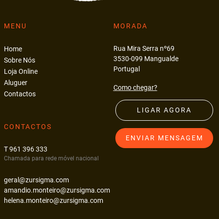
MENU
MORADA
Rua Mira Serra nº69
Home
3530-099 Mangualde
Sobre Nós
Portugal
Loja Online
Aluguer
Como chegar?
Contactos
LIGAR AGORA
CONTACTOS
ENVIAR MENSAGEM
T 961 396 333
Chamada para rede móvel nacional
geral@zursigma.com
amandio.monteiro@zursigma.com
helena.monteiro@zursigma.com