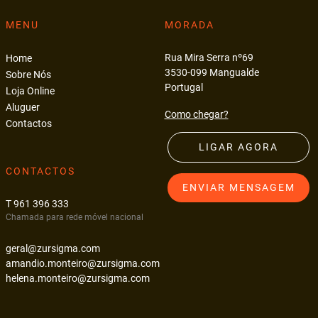
MENU
MORADA
Rua Mira Serra nº69
Home
3530-099 Mangualde
Sobre Nós
Portugal
Loja Online
Aluguer
Como chegar?
Contactos
LIGAR AGORA
CONTACTOS
ENVIAR MENSAGEM
T 961 396 333
Chamada para rede móvel nacional
geral@zursigma.com
amandio.monteiro@zursigma.com
helena.monteiro@zursigma.com