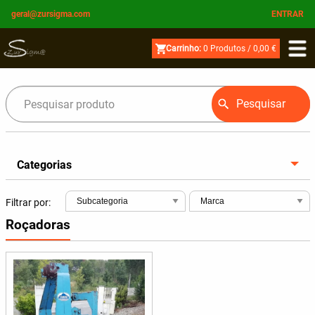
geral@zursigma.com
ENTRAR
Carrinho:
0
Produtos /
0,00 €
Pesquisar
Categorias
Filtrar por:
Roçadoras